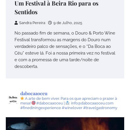
Um Festival à Beira Rio para os
Sentidos
Sandra Pereira
9 de Julho, 2025
No passado fim de semana, o Douro & Porto Wine
Festival transformou as margens do Douro num
verdadeiro palco de sensações, e o “Da Boca ao
Céu” esteve lá. Foi a nossa primeira vez no festival
e com a promessa de uma tarde/noite de
descoberta.
dabocaaoceu
A arte de bem viver.
Para os que apreciam o prazer à
mesa!
#dabocaaoceu |
info@dabocaaoceu.com
#finediningexperience #winelover #travelgastronomy