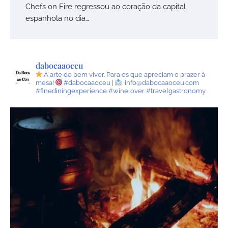
Chefs on Fire regressou ao coração da capital
espanhola no dia…
dabocaaoceu
A arte de bem viver.
Para os que apreciam o prazer à
mesa!
#dabocaaoceu |
info@dabocaaoceu.com
#finediningexperience #winelover #travelgastronomy