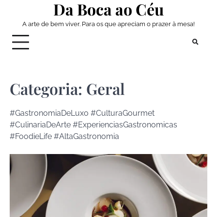
Da Boca ao Céu
Skip
to
A arte de bem viver. Para os que apreciam o prazer à mesa!
content
Categoria:
Geral
#GastronomiaDeLuxo #CulturaGourmet
#CulinariaDeArte #ExperienciasGastronomicas
#FoodieLife #AltaGastronomia