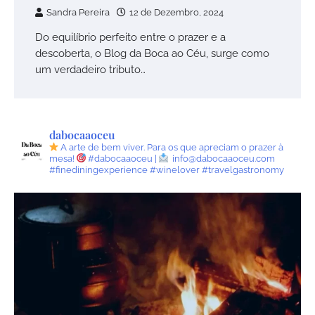
Sandra Pereira
12 de Dezembro, 2024
Do equilíbrio perfeito entre o prazer e a
descoberta, o Blog da Boca ao Céu, surge como
um verdadeiro tributo…
dabocaaoceu
A arte de bem viver.
Para os que apreciam o prazer à
mesa!
#dabocaaoceu |
info@dabocaaoceu.com
#finediningexperience #winelover #travelgastronomy