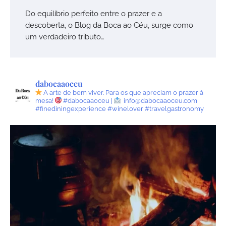
Do equilíbrio perfeito entre o prazer e a
descoberta, o Blog da Boca ao Céu, surge como
um verdadeiro tributo…
dabocaaoceu
A arte de bem viver.
Para os que apreciam o prazer à
mesa!
#dabocaaoceu |
info@dabocaaoceu.com
#finediningexperience #winelover #travelgastronomy