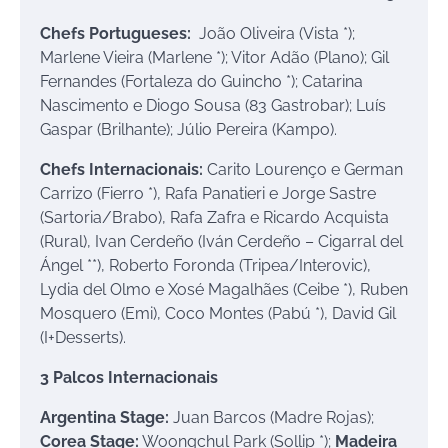
Chefs Portugueses:
João Oliveira (Vista *);
Marlene Vieira (Marlene *); Vitor Adão (Plano); Gil
Fernandes (Fortaleza do Guincho *); Catarina
Nascimento e Diogo Sousa (83 Gastrobar); Luís
Gaspar (Brilhante); Júlio Pereira (Kampo).
Chefs Internacionais:
Carito Lourenço e German
Carrizo (Fierro *), Rafa Panatieri e Jorge Sastre
(Sartoria/Brabo), Rafa Zafra e Ricardo Acquista
(Rural), Ivan Cerdeño (Iván Cerdeño – Cigarral del
Ángel **), Roberto Foronda (Tripea/Interovic),
Lydia del Olmo e Xosé Magalhães (Ceibe *), Ruben
Mosquero (Emi), Coco Montes (Pabú *), David Gil
(I+Desserts).
3 Palcos Internacionais
Argentina Stage:
Juan Barcos (Madre Rojas);
Corea Stage:
Woongchul Park (Sollip *);
Madeira