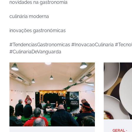
novidades na gastronomia
culinária moderna
inovações gastronómicas
#TendenciasGastronomicas #InovacaoCulinaria #Tecn
#CulinariaDeVanguarda
GERAL