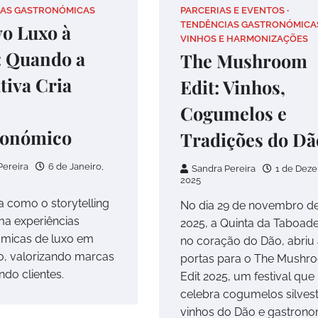
IAS GASTRONÓMICAS
PARCERIAS E EVENTOS
TENDÊNCIAS GASTRONÓMICA
o Luxo à
VINHOS E HARMONIZAÇÕES
: Quando a
The Mushroom
tiva Cria
Edit: Vinhos,
Cogumelos e
ronómico
Tradições do Dã
Pereira
6 de Janeiro,
Sandra Pereira
1 de Dez
2025
 como o storytelling
No dia 29 de novembro d
ma experiências
2025, a Quinta da Taboade
micas de luxo em
no coração do Dão, abriu
, valorizando marcas
portas para o The Mushr
ando clientes.
Edit 2025, um festival que
celebra cogumelos silvest
vinhos do Dão e gastrono