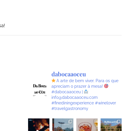
sa!
dabocaaoceu
A arte de bem viver.
Para os que
apreciam o prazer à mesa!
#dabocaaoceu |
info@dabocaaoceu.com
#finediningexperience #winelover
#travelgastronomy