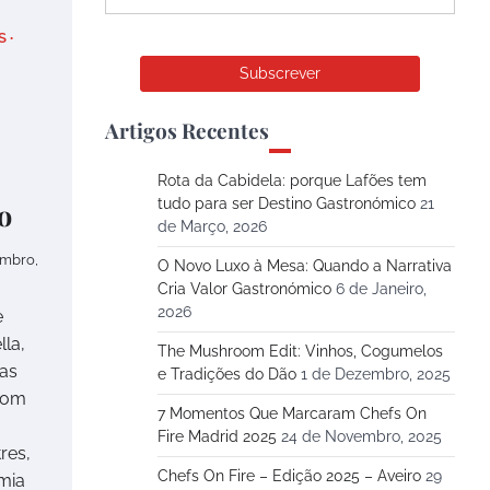
S
Artigos Recentes
Rota da Cabidela: porque Lafões tem
tudo para ser Destino Gastronómico
21
o
de Março, 2026
embro,
O Novo Luxo à Mesa: Quando a Narrativa
Cria Valor Gastronómico
6 de Janeiro,
2026
e
lla,
The Mushroom Edit: Vinhos, Cogumelos
 as
e Tradições do Dão
1 de Dezembro, 2025
oom
7 Momentos Que Marcaram Chefs On
Fire Madrid 2025
24 de Novembro, 2025
res,
Chefs On Fire – Edição 2025 – Aveiro
29
mia