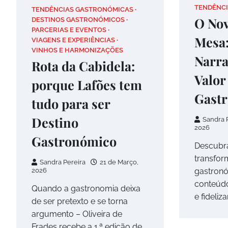
TENDÊNC
TENDÊNCIAS GASTRONÓMICAS
O Nov
DESTINOS GASTRONÓMICOS
PARCERIAS E EVENTOS
Mesa
VIAGENS E EXPERIÊNCIAS
VINHOS E HARMONIZAÇÕES
Narra
Rota da Cabidela:
Valor
porque Lafões tem
Gast
tudo para ser
Destino
Sandra 
2026
Gastronómico
Descubra
transfor
Sandra Pereira
21 de Março,
gastronó
2026
conteúdo
Quando a gastronomia deixa
e fideliz
de ser pretexto e se torna
argumento – Oliveira de
Frades recebe a 1.ª edição de…