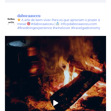
dabocaaoceu
A arte de bem viver.
Para os que apreciam o prazer à
mesa!
#dabocaaoceu |
info@dabocaaoceu.com
#finediningexperience #winelover #travelgastronomy