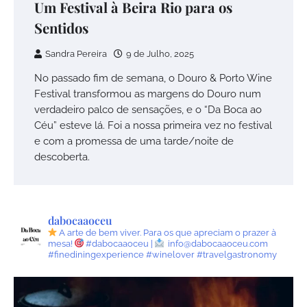
Um Festival à Beira Rio para os
Sentidos
Sandra Pereira
9 de Julho, 2025
No passado fim de semana, o Douro & Porto Wine
Festival transformou as margens do Douro num
verdadeiro palco de sensações, e o “Da Boca ao
Céu” esteve lá. Foi a nossa primeira vez no festival
e com a promessa de uma tarde/noite de
descoberta.
dabocaaoceu
A arte de bem viver.
Para os que apreciam o prazer à
mesa!
#dabocaaoceu |
info@dabocaaoceu.com
#finediningexperience #winelover #travelgastronomy