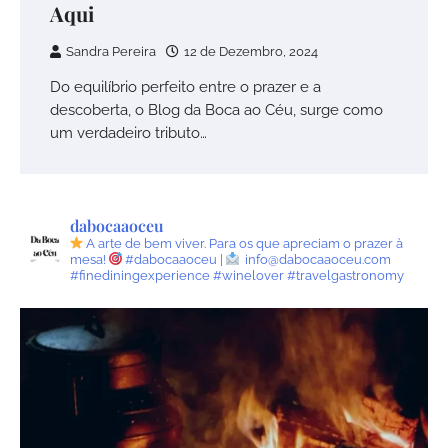
Aqui
Sandra Pereira
12 de Dezembro, 2024
Do equilíbrio perfeito entre o prazer e a
descoberta, o Blog da Boca ao Céu, surge como
um verdadeiro tributo…
dabocaaoceu
A arte de bem viver.
Para os que apreciam o prazer à
mesa!
#dabocaaoceu |
info@dabocaaoceu.com
#finediningexperience #winelover #travelgastronomy